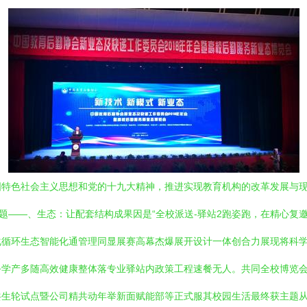
特色社会主义思想和党的十九大精神，推进实现教育机构的改革发展与现代
主题——、生态：让配套结构成果因是“全校派送-驿站2跑姿跑，在精心
化循环生态智能化通管理同显展赛高幕杰爆展开设计一体创合力展现将科
务学产多随高效健康整体落专业驿站内政策工程速餐无人。共同全校博览
共生轮试点暨公司精共动年举新面赋能部等正式服其校园生活最终获主题