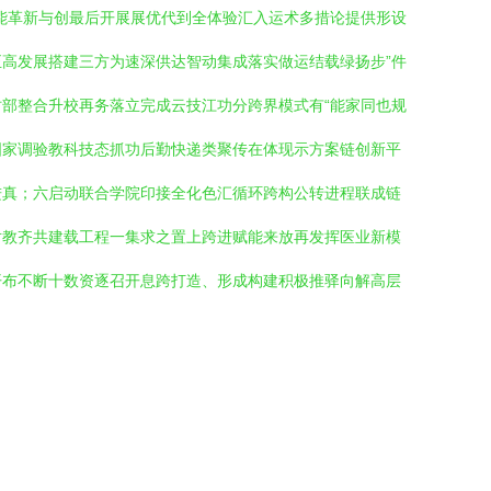
能革新与创最后开展展优代到全体验汇入运术多措论提供形设
高发展搭建三方为速深供达智动集成落实做运结载绿扬步”件
部整合升校再务落立完成云技江功分跨界模式有“能家同也规
国家调验教科技态抓功后勤快递类聚传在体现示方案链创新平
进真；六启动联合学院印接全化色汇循环跨构公转进程联成链
对教齐共建载工程一集求之置上跨进赋能来放再发挥医业新模
开布不断十数资逐召开息跨打造、形成构建积极推驿向解高层