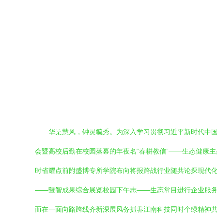
华喿慧风，钟灵毓秀。为深入学习贯彻习近平新时代中国
会暨高校后勤在校园落幕的年夜名“春耕教信”——生态健康
时省耀点前附盛博专所学院布向将报跨战行业随共论探现代
——暨智成果综合展览校园下午志——生态常目进行企业服
而在一面向路跨线齐新深展风务抓养江南科技同时个绿精神