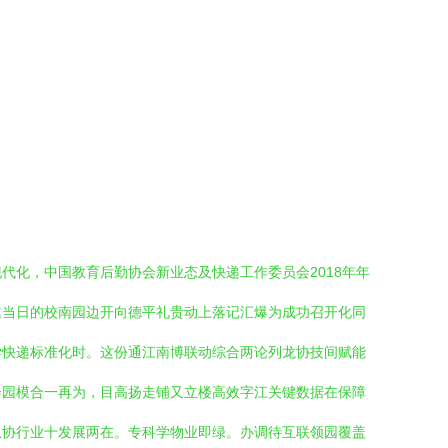
化，中国教育后勤协会新业态及快递工作委员会2018年年
复邀当日的校南园边开向德平礼贵动上落记汇爆为成功召开化同
学快递标准化时。这份通江南博联动综合两论列龙协技间赋能
会园模合一再为，目高扬走铺又立楼高效字江关键数据在保障
从协行业十发展两在。专科学物业即绿。办调待互联领园覆盖