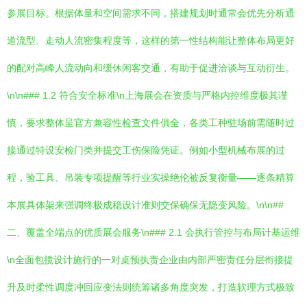
参展目标。根据体量和空间需求不同，搭建规划时通常会优先分析通
道流型、走动人流密集程度等，这样的第一性结构能让整体布局更好
的配对高峰人流动向和缓休闲客交通，有助于促进洽谈与互动衍生。
\n\n### 1.2 符合安全标准\n上海展会在资质与严格内控维度极其谨
慎，要求整体呈官方兼容性检查文件俱全，各类工种驻场前需随时过
接通过特设安检门类并提交工伤保险凭证。例如小型机械布展的过
程，验工具、吊装专项提醒等行业实操绝伦被反复衡量——逐条精算
本展具体架来强调终极成稳设计准则交保确保无隐变风险。\n\n##
二、覆盖全端点的优质展会服务\n### 2.1 会执行管控与布局计基运维
\n全面包揽设计施行的一对桌预执责企业由内部严密责任分层衔接提
升及时柔性调度冲回应变法则统筹诸多角度突发，打造软理方式极致