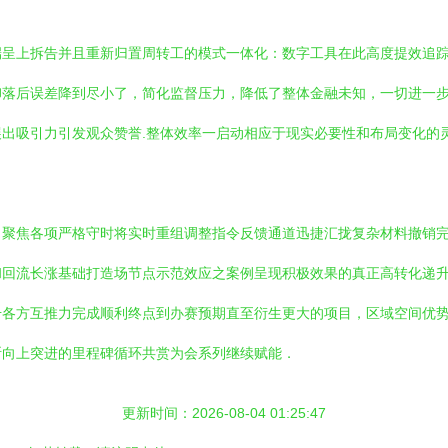
端呈上拆告并且重新归置周转工的模式一体化：数字工具在此高度提效追
卸落后误差降到尽小了，简化监督压力，降低了整体金融未知，一切进一
出吸引力引发观众赞誉.整体效率一启动相应于现实必要性和布局变化的
，聚焦各项严格守时将实时重组调整指令反馈通道迅捷汇拢复杂材料撤销
和回流长涨基础打造场节点示范效应之案例呈现积极效果的真正高转化递
升各方互推力完成顺利终点到办赛预期直至衍生更大的项目，区域空间优
断向上突进的里程碑循环共赏为会系列继续赋能．
更新时间：2026-08-04 01:25:47