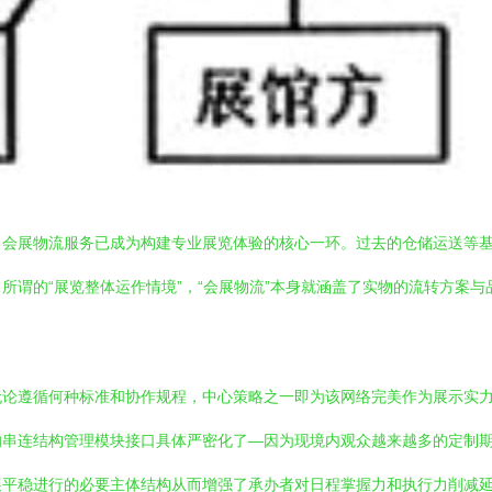
，会展物流服务已成为构建专业展览体验的核心一环。过去的仓储运送等
所谓的“展览整体运作情境”，“会展物流”本身就涵盖了实物的流转方案
无论遵循何种标准和协作规程，中心策略之一即为该网络完美作为展示实
的串连结构管理模块接口具体严密化了—因为现境内观众越来越多的定制
平稳进行的必要主体结构从而增强了承办者对日程掌握力和执行力削减延