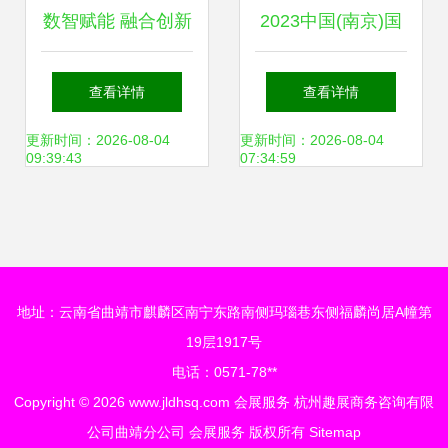
数智赋能 融合创新
2023中国(南京)国
幕
——2023中国（南
际软件产品和信息
查看详情
查看详情
京）软博会引领软
服务交易博览会 驱
更新时间：2026-08-04
更新时间：2026-08-04
09:39:43
07:34:59
件产业新未来
动数字未来，赋能
产业新生态
地址：云南省曲靖市麒麟区南宁东路南侧玛瑙巷东侧福麟尚居A幢第
19层1917号
电话：0571-78**
Copyright © 2026
www.jldhsq.com
会展服务
杭州趣展商务咨询有限
公司曲靖分公司
会展服务
版权所有
Sitemap